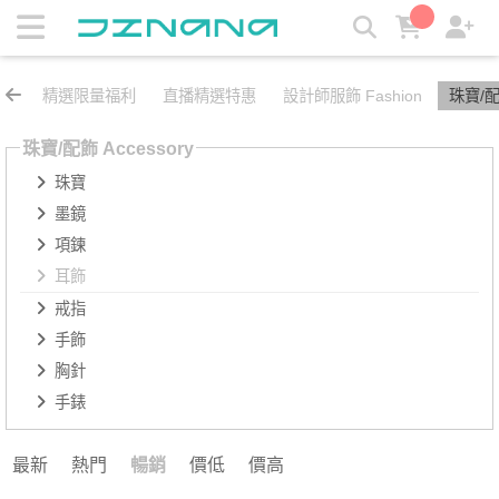
耳飾 | JZNANA時尚購物集合
精選限量福利
直播精選特惠
設計師服飾 Fashion
珠寶/配飾
珠寶/配飾 Accessory
珠寶
墨鏡
項鍊
耳飾
戒指
手飾
胸針
手錶
最新
熱門
暢銷
價低
價高