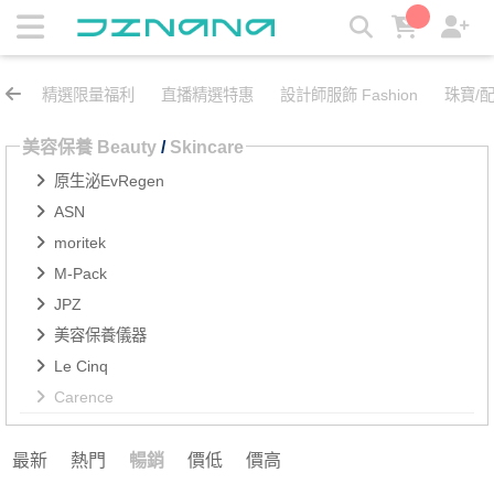
Carence | JZNANA時尚購物集合
精選限量福利
直播精選特惠
設計師服飾 Fashion
珠寶/配飾
美容保養 Beauty
/
Skincare
原生泌EvRegen
ASN
moritek
M-Pack
JPZ
美容保養儀器
Le Cinq
Carence
最新
熱門
暢銷
價低
價高