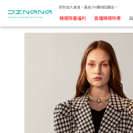
復古黑白格紋澎袖西裝外套(附白色皮帶) | JZNANA時尚購物集
即刻加入會員，最高3%購物回饋金！
精選限量福利
直播精選特惠
設