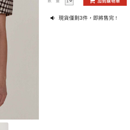
數量
3
現貨僅剩
件，即將售完 !