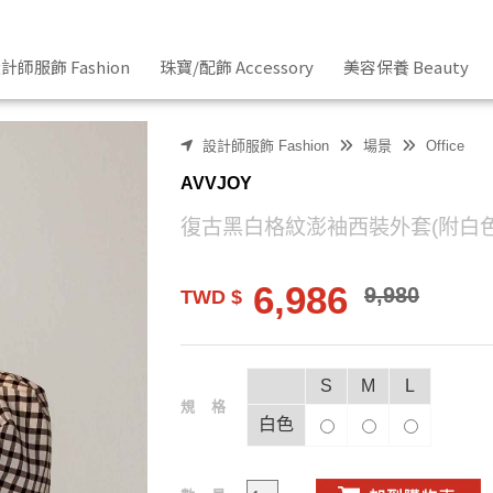
合
計師服飾 Fashion
珠寶/配飾 Accessory
美容保養 Beauty
設計師服飾 Fashion
場景
Office
AVVJOY
復古黑白格紋澎袖西裝外套(附白色
6,986
9,980
TWD $
S
M
L
規格
白色