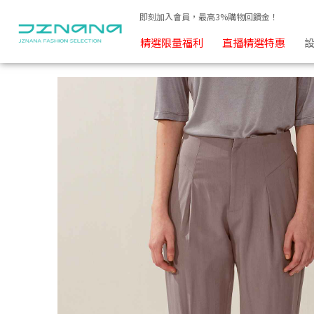
簡約假口袋立體西裝煙管褲 | JZNANA時尚購物集合
即刻加入會員，最高3%購物回饋金！
精選限量福利
直播精選特惠
設