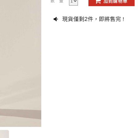
數量
2
現貨僅剩
件，即將售完 !